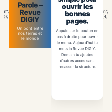
Parole –
ouvrir les
Revue
n";
n";
bonnes
Passer
});
});
DIGIY
pages.
au
contenu
Un pont entre
Appuie sur le bouton en
nos terres et
bas à droite pour ouvrir
le monde
le menu. Aujourd’hui tu
mets la Revue DIGIY.
Demain tu ajoutes
d’autres accès sans
recasser la structure.