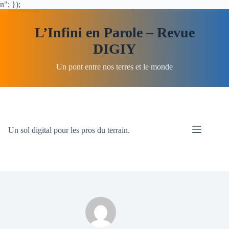
n"; });
L’Infini en Parole – Revue
DIGIY
Un pont entre nos terres et le monde
Passer
au
contenu
Un sol digital pour les pros du terrain.